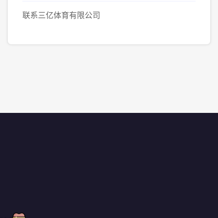
联系三亿体育有限公司