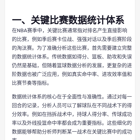
一、关键比赛数据统计体系
在NBA赛季中，关键比赛通常指对排名产生直接影响
的比赛，例如季后赛卡位战、强强对话以及季后赛阶段
的淘汰赛。为了准确分析这些比赛，首先需要建立完整
的数据统计体系。传统数据如得分、篮板、助攻和失误
仍然是基础，但随着篮球数据分析的发展，更复杂的进
阶数据也被广泛应用，例如真实命中率、进攻效率值和
比赛节奏等指标。
数据统计体系的核心在于全面性与准确性。通过对每一
回合的记录，分析人员可以了解球队在不同战术下的得
分效率。例如在挡拆战术中，持球人得分率、传球成功
率以及外线投篮命中率都会成为重要指标。这些细化的
数据能够帮助分析师判断某一战术在关键比赛中的成功