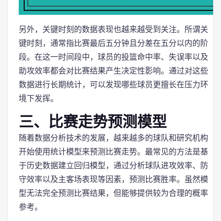
另外，关键时刻的数据表现也越来越受到关注。所谓关
键时刻，通常指比赛最后五分钟且分差在五分以内的阶
段。在这一时间段中，球员的投篮命中率、失误率以及
助攻效率都会对比赛结果产生决定性影响。通过对这些
数据进行长期统计，可以发现哪些球员更擅长在压力环
境下发挥。
三、比赛走势预测模型
随着数据分析技术的发展，越来越多的球队和研究机构
开始使用统计模型来预测比赛走势。最常见的方法是基
于历史数据建立回归模型，通过分析球队进攻效率、防
守效率以及主客场表现等因素，预测比赛胜率。虽然模
型无法完全预测比赛结果，但能够提供较为合理的概率
参考。