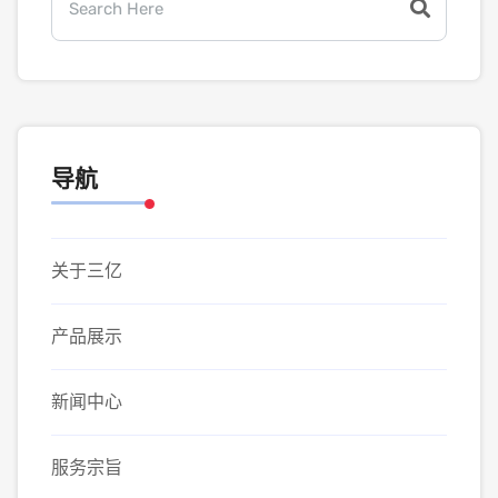
导航
关于三亿
产品展示
新闻中心
服务宗旨