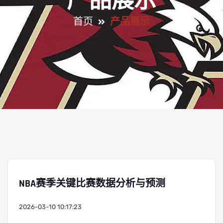
产品展示
首页
产品展示
NBA赛季关键比赛数据分析与预测
2026-03-10 10:17:23