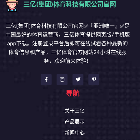
三亿(集团)体育科技有限公司官网✅『亚洲唯一』✅是
中国最好的体育运营商。三亿体育提供网页版/手机版
app下载。注册登录平台后即可在线试看各种最新的
体育信息和产品。三亿体育官方网站24小时在线服
务，欢迎前来体验！
导航
关于三亿
产品展示
新闻中心