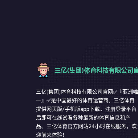
三亿(集团)体育科技有限公司官网✅『亚洲
一』✅是中国最好的体育运营商。三亿体育
提供网页版/手机版app下载。注册登录平台
后即可在线试看各种最新的体育信息和产
品。三亿体育官方网站24小时在线服务，欢
迎前来体验！