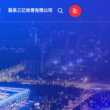
旨
联系三亿体育有限公司