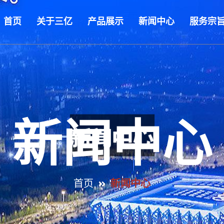
首页
关于三亿
产品展示
新闻中心
服务宗
新闻中心
首页
新闻中心