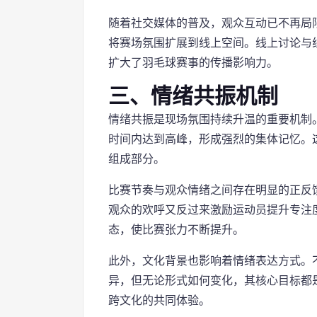
随着社交媒体的普及，观众互动已不再局
将赛场氛围扩展到线上空间。线上讨论与
扩大了羽毛球赛事的传播影响力。
三、情绪共振机制
情绪共振是现场氛围持续升温的重要机制
时间内达到高峰，形成强烈的集体记忆。
组成部分。
比赛节奏与观众情绪之间存在明显的正反
观众的欢呼又反过来激励运动员提升专注
态，使比赛张力不断提升。
此外，文化背景也影响着情绪表达方式。
异，但无论形式如何变化，其核心目标都
跨文化的共同体验。