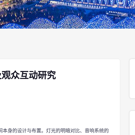
及观众互动研究
间本身的设计与布置。灯光的明暗对比、音响系统的