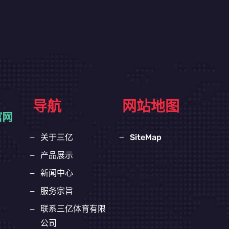
导航
网站地图
关于三亿
SiteMap
唯
产品展示
新闻中心
服务宗旨
联系三亿体育有限
公司