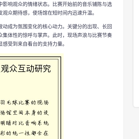
中影响观众的情绪状态。比赛开始前的音乐铺陈与选
发观众期待感，使场馆在短时间内迅速升温。
波动成为氛围变化的核心动力。关键分的出现、长回
众集体性的惊呼与掌声。此时，现场声浪与比赛节奏
显感受到来自看台的支持力量。