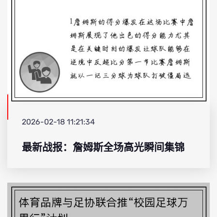
2026-02-18 11:21:34
最新战报：詹姆斯全场高光瞬间集锦