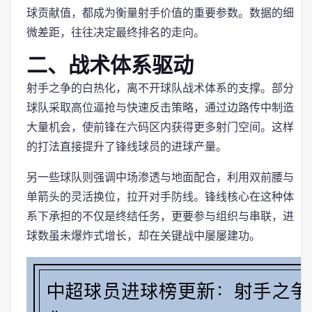
球贡献值，都成为衡量射手价值的重要参数。数据的细
微差距，往往决定最终排名的走向。
二、战术体系驱动
射手之争的白热化，离不开球队战术体系的支撑。部分
球队采取高位逼抢与快速反击策略，通过边路传中制造
大量机会，使前锋在六码区内获得更多射门空间。这样
的打法直接提升了锋线球员的进球产量。
另一些球队则强调中场渗透与地面配合，利用双前腰与
单箭头的灵活换位，拉开对手防线。锋线核心在这种体
系下承担的不仅是终结任务，更要参与组织与串联，进
球数虽未爆炸式增长，却在关键战中屡屡建功。