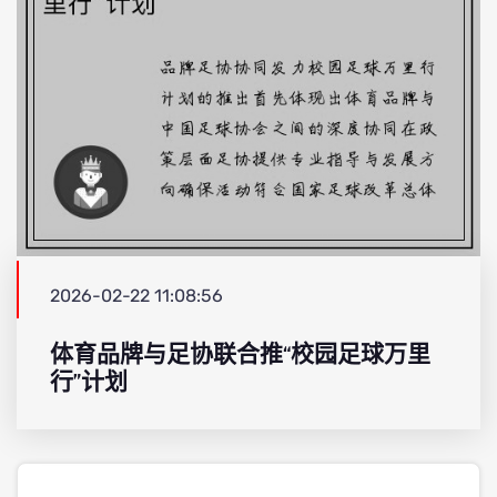
2026-02-22 11:08:56
体育品牌与足协联合推“校园足球万里
行”计划