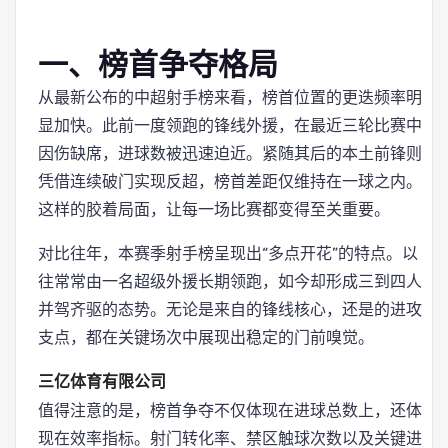
一、榜首争夺格局
从最新公布的中超射手榜来看，榜首位置的更迭频率明
显加快。此前一度领跑的锋线外援，在最近三轮比赛中
因伤缺席，进球数被迅速迫近。紧随其后的本土前锋则
凭借连续破门实现反超，榜首差距仅维持在一球之内。
这样的胶着局面，让每一场比赛都变得至关重要。
对比往年，本赛季射手榜呈现出“多点开花”的特点。以
往常常由一名超级外援长期领跑，如今却形成三到四人
并驾齐驱的态势。无论是来自的锋线核心，还是的进攻
支点，都在关键场次中展现出稳定的门前嗅觉。
三亿体育有限公司
值得注意的是，榜首争夺不仅体现在进球总数上，还体
现在效率指标。射门转化率、禁区触球次数以及关键进